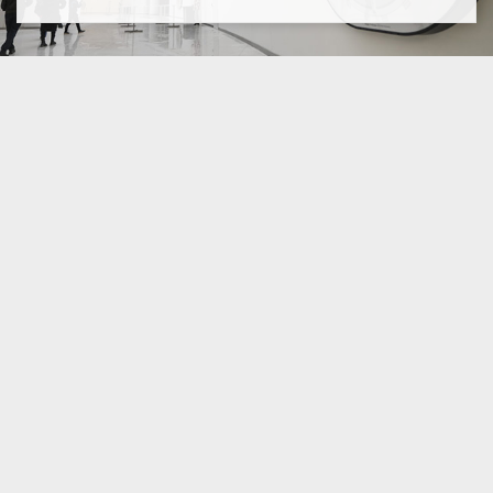
Все привилегированные ложи расположены по
периметру трибун стадиона между балконом и
амфитеатром. Ложи имеют разную вместимость.
Соответственно, разнится и стоимость билетов,
которую вы можете узнав отправив нам запрос
через форму обратной связи. Любая из лож
представляет собой обособленное помещение, где
все оформлено для идеального отдыха. Каждый
посетитель может раздеться в отдельном
гардеробе, а далее расположиться на балконе с
удобными креслами или за большим столом. По
желанию гостей стол сервируется ресторанным
меню с изысканными блюдами.