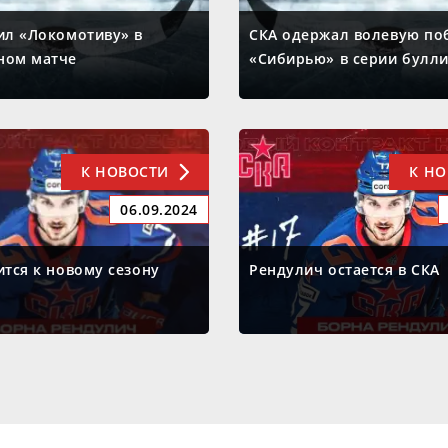
ил «Локомотиву» в
СКА одержал волевую по
ном матче
«Сибирью» в серии булл
К НОВОСТИ
К Н
06.09.2024
ится к новому сезону
Рендулич остается в СКА