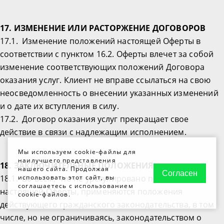
17. ИЗМЕНЕНИЕ ИЛИ РАСТОРЖЕНИЕ ДОГОВОРОВ
17.1. Изменение положений настоящей Оферты в
соответствии с пунктом 16.2. Оферты влечет за собой
изменение соответствующих положений Договора
оказания услуг. Клиент не вправе ссылаться на свою
неосведомленность о внесении указанных изменений
и о дате их вступления в силу.
17.2. Договор оказания услуг прекращает свое
действие в связи с надлежащим исполнением.
Мы используем cookie-файлы для
наилучшего представления
18. ЗАКЛЮЧИТЕЛЬНЫЕ ПОЛОЖЕНИЯ
нашего сайта. Продолжая
Согласен
18.1. Во всём, что не урегулировано положениями
использовать этот сайт, вы
соглашаетесь с использованием
настоящей Оферты, применяются положения
cookie-файлов.
действующего гражданского законодательства, в том
числе, но не ограничиваясь, законодательством о