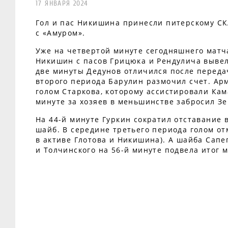
17 ЯНВАРЯ 2024
Гол и пас Никишина принесли питерскому СК
с «Амуром».
Уже на четвертой минуте сегодняшнего матч
Никишин с пасов Грицюка и Рендулича вывел
две минуты Дедунов отличился после переда
второго периода Барулин размочил счет. Ар
голом Старкова, которому ассистировали Кам
минуте за хозяев в меньшинстве забросил З
На 44-й минуте Гуркин сократил отставание 
шайб. В середине третьего периода голом от
в активе Глотова и Никишина). А шайба Сапе
и Толчинского на 56-й минуте подвела итог м