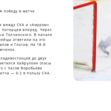
А победу в матче
а между СКА и «Амуром»
 питерцев вперед. Через
чи Толчинского. В начале
мейцы ответили на это
алов и Глотов. На 18-й
емченок.
владивостокцев до двух
метился Хайруллин (пасы
го с пасов Воробьева
атча — 6:2 в пользу СКА.