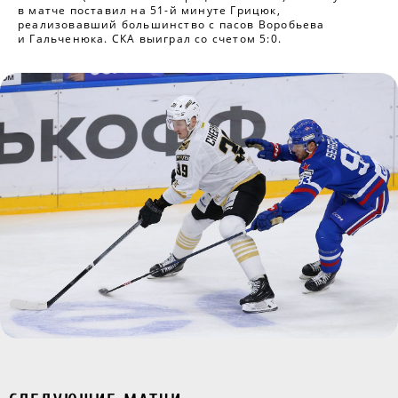
в матче поставил на 51-й минуте Грицюк,
реализовавший большинство с пасов Воробьева
и Гальченюка. СКА выиграл со счетом 5:0.