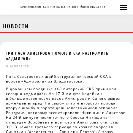
БРОНИРОВАНИЕ БИЛЕТОВ НА МАТЧИ ХОККЕЙНОГО КЛУБА СКА
НОВОСТИ
ТРИ ПАСА АЛИСТРОВА ПОМОГЛИ СКА РАЗГРОМИТЬ
«АДМИРАЛ»
16 ОКТЯБРЯ 2023
Пять безответных шайб отгрузил питерский СКА в
ворота «Адмирала» из Владивостока.
В домашнем поединке КХЛ питерский СКА принимал
сегодня «Адмирал». На 17-й минуте Кадейкин
в большинстве после пасов Алистрова и Сапего вывел
армейцев вперед. На самом старте второго периода
вторую шайбу в ворота дальневосточников отправил
Рендулич, которому ассистировали Никишин и Алистров.
На 24-й минуте после точного броска Никишина
с передач Воробьева и все того е Алистрова счет стал
3:0. В начале третьего периода за хозяев забросил
Синяткин (ассистенты — Грицюк и Глотов). А точку