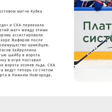
остевом матче Кубка
едо» и СКА переехала
ретий матч между этими
торому ассистировали
скоре Жафяров после
преимущество армейцев.
пасов Хайруллина
тью шайбу в ворота
чку в игре поставил
е ворота хозяев льда. СКА
га ведут теперь со счетом
арта в Нижнем Новгороде,