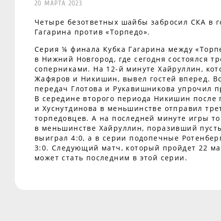
20 МАРТА 2023
Четыре безответных шайбы забросил СКА в г
Гагарина против «Торпедо».
Серия ¼ финала Кубка Гагарина между «Торп
в Нижний Новгород, где сегодня состоялся т
соперниками. На 12-й минуте Хайруллин, ко
Жафяров и Никишин, вывел гостей вперед. В
передач Глотова и Рукавишникова упрочил 
В середине второго периода Никишин после 
и Хуснутдинова в меньшинстве отправил тре
торпедовцев. А на последней минуте игры то
в меньшинстве Хайруллин, поразивший пусты
выиграл 4:0, а в серии подопечные Ротенбер
3:0. Следующий матч, который пройдет 22 м
может стать последним в этой серии.