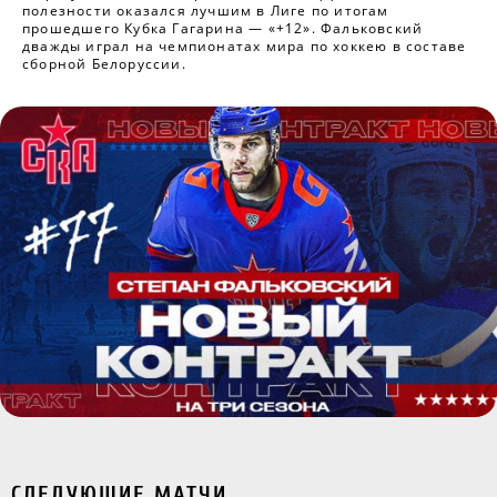
полезности оказался лучшим в Лиге по итогам
прошедшего Кубка Гагарина — «+12». Фальковский
дважды играл на чемпионатах мира по хоккею в составе
сборной Белоруссии.
СЛЕДУЮЩИЕ МАТЧИ