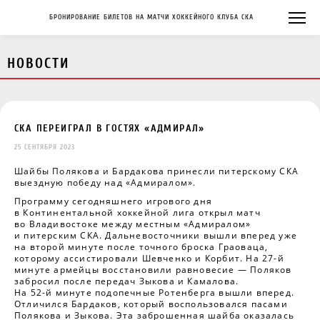
БРОНИРОВАНИЕ БИЛЕТОВ НА МАТЧИ ХОККЕЙНОГО КЛУБА СКА
НОВОСТИ
СКА ПЕРЕИГРАЛ В ГОСТЯХ «АДМИРАЛ»
25 СЕНТЯБРЯ 2023
Шайбы Полякова и Бардакова принесли питерскому СКА
выездную победу над «Адмиралом».
Программу сегодняшнего игрового дня
в Континентальной хоккейной лига открыл матч
во Владивостоке между местным «Адмиралом»
и питерским СКА. Дальневосточники вышли вперед уже
на второй минуте после точного броска Граоваца,
которому ассистировали Шевченко и Корбит. На 27-й
минуте армейцы восстановили равновесие — Поляков
забросил после передач Зыкова и Камалова.
На 52-й минуте подопечные Ротенберга вышли вперед.
Отличился Бардаков, который воспользовался пасами
Полякова и Зыкова. Эта заброшенная шайба оказалась