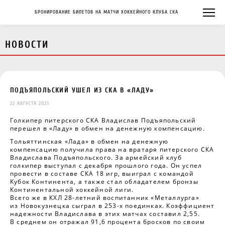
БРОНИРОВАНИЕ БИЛЕТОВ НА МАТЧИ ХОККЕЙНОГО КЛУБА СКА
НОВОСТИ
ПОДЪЯПОЛЬСКИЙ УШЕЛ ИЗ СКА В «ЛАДУ»
22 АВГУСТА 2023
Голкипер питерского СКА Владислав Подъяпольский
перешел в «Ладу» в обмен на денежную компенсацию.
Тольяттинская «Лада» в обмен на денежную
компенсацию получила права на вратаря питерского СКА
Владислава Подъяпольского. За армейский клуб
голкипер выступал с декабря прошлого года. Он успел
провести в составе СКА 18 игр, выиграл с командой
Кубок Континента, а также стал обладателем бронзы
Континентальной хоккейной лиги.
Всего же в КХЛ 28-летний воспитанник «Металлурга»
из Новокузнецка сыграл в 253-х поединках. Коэффициент
надежности Владислава в этих матчах составил 2,55.
В среднем он отражал 91,6 процента бросков по своим