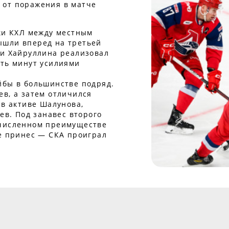
 от поражения в матче
рки КХЛ между местным
ышли вперед на третьей
 и Хайруллина реализовал
ять минут усилиями
йбы в большинстве подряд.
в, а затем отличился
 в активе Шалунова,
ев. Под занавес второго
 численном преимуществе
не принес — СКА проиграл