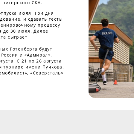
 питерского СКА.
отпуска июля. Три дня
дование, и сдавать тесты
тренировочному процессу
я до 30 июля. Далее
ста сыграет
ых Ротенберга будут
я России и «Адмирал».
густа. С 21 по 26 августа
 турнире имени Пучкова.
омобилист», «Северсталь»