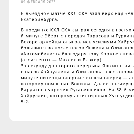
09 ФЕВРАЛЯ 2023
В выездном матче КХЛ СКА взял верх над «А
Екатеринбурга.
В поединке КХЛ СКА сыграл сегодня в гостях 
й минуте Эберт с передач Тарасова и Гуркин
Вскоре армейцы отыгрались усилиями Хайру
большинство после пасов Яшкина и Ожиганов
«Автомобилист» благодаря голу Кормье снова
(ассистенты — Макеев и Блэкер).
За секунду до второго перерыва Яшкин в чи
с пасов Хайруллина и Ожиганова восстановил
минуте питерцы впервые вышли вперед — авт
которому помог пас Волкова. Далее преимуще
Бардакова упрочил Рукавишников. На 58-й м
Хайруллин, которому ассистировал Хуснутдин
5:2.