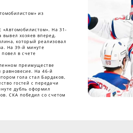
втомобилистом» из
с «Автомобилистом». На 31-
а вывел хозяев вперед.
ллина, который реализовал
а. На 39-й минуте
 повел в счете
сленном преимуществе
 равновесие. На 46-й
ором гола стал Бардаков,
ство гостей с передачи
инуте дубль оформил
ов. СКА победил со счетом