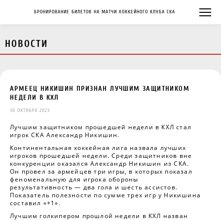
БРОНИРОВАНИЕ БИЛЕТОВ НА МАТЧИ ХОККЕЙНОГО КЛУБА СКА
НОВОСТИ
АРМЕЕЦ НИКИШИН ПРИЗНАН ЛУЧШИМ ЗАЩИТНИКОМ
НЕДЕЛИ В КХЛ
30 ОКТЯБРЯ 2023
Лучшим защитником прошедшей недели в КХЛ стал
игрок СКА Александр Никишин.
Континентальная хоккейная лига назвала лучших
игроков прошедшей недели. Среди защитников вне
конкуренции оказался Александр Никишин из СКА.
Он провел за армейцев три игры, в которых показал
феноменальную для игрока обороны
результативность — два гола и шесть ассистов.
Показатель полезности по сумме трех игр у Никишина
составил «+1».
Лучшим голкипером прошлой недели в КХЛ назван