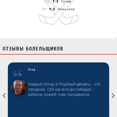
52
1:2
Гусев
59
1:3
Алексеев
ОТЗЫВЫ БОЛЕЛЬЩИКОВ
Егор
Каждый поход в Ледовый дворец – это
праздник. СКА как всегда победил,
ребенку хоккей тоже понравился.