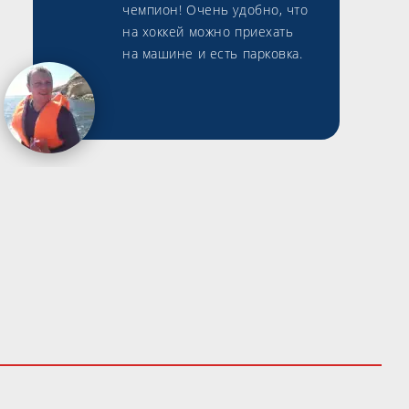
чемпион! Очень удобно, что
на хоккей можно приехать
на машине и есть парковка.