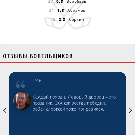
27
0:3
Воробьев
31
1:3
Абрамов
45
2:3
Соркин
ОТЗЫВЫ БОЛЕЛЬЩИКОВ
Егор
Каждый поход в Ледовый дворец – это
праздник. СКА как всегда победил,
ребенку хоккей тоже понравился.